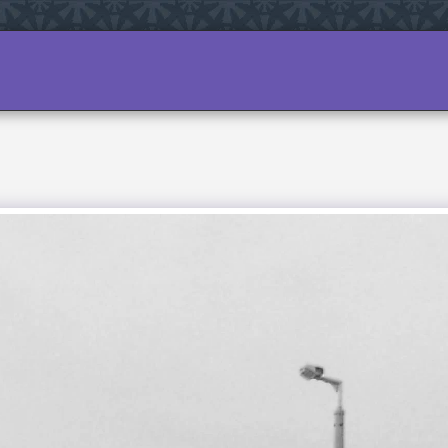
ALHOZ
A VÁROSRÉSZRŐL
A MÚLT
MŰEMLÉKE