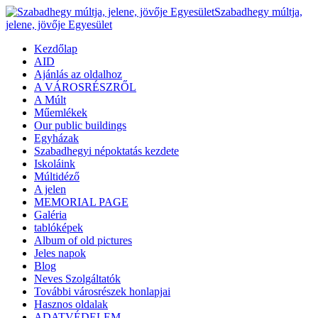
Szabadhegy múltja,
jelene, jövője Egyesület
Kezdőlap
AID
Ajánlás az oldalhoz
A VÁROSRÉSZRŐL
A Múlt
Műemlékek
Our public buildings
Egyházak
Szabadhegyi népoktatás kezdete
Iskoláink
Múltidéző
A jelen
MEMORIAL PAGE
Galéria
tablóképek
Album of old pictures
Jeles napok
Blog
Neves Szolgáltatók
További városrészek honlapjai
Hasznos oldalak
ADATVÉDELEM