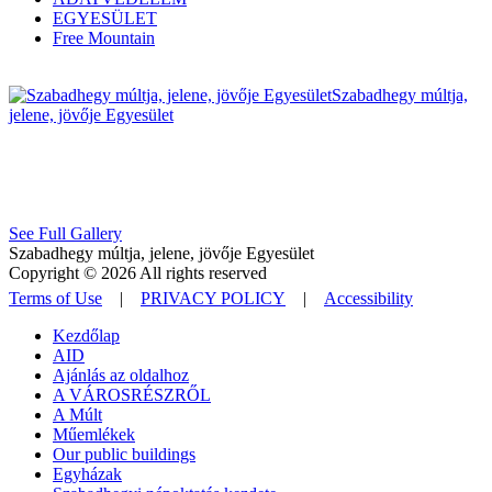
EGYESÜLET
Free Mountain
Szabadhegy múltja,
jelene, jövője Egyesület
See Full Gallery
Szabadhegy múltja, jelene, jövője Egyesület
Copyright © 2026 All rights reserved
Terms of Use
|
PRIVACY POLICY
|
Accessibility
Kezdőlap
AID
Ajánlás az oldalhoz
A VÁROSRÉSZRŐL
A Múlt
Műemlékek
Our public buildings
Egyházak