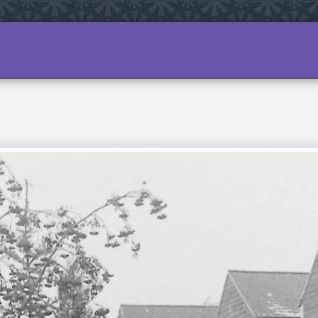
 AZ OLDALHOZ
A VÁROSRÉSZRŐL
A MÚLT
MŰ