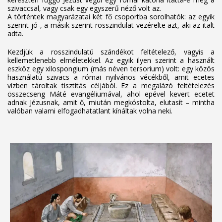
szivaccsal, vagy csak egy egyszerű néző volt az.
A történtek magyarázatai két fő csoportba sorolhatók: az egyik
szerint jó-, a másik szerint rosszindulat vezérelte azt, aki az italt
adta.
Kezdjük a rosszindulatú szándékot feltételező, vagyis a
kellemetlenebb elméletekkel. Az egyik ilyen szerint a használt
eszköz egy xilospongium (más néven tersorium) volt: egy közös
használatú szivacs a római nyilvános vécékből, amit ecetes
vízben tároltak tisztítás céljából. Ez a megalázó feltételezés
összecseng Máté evangéliumával, ahol epével kevert ecetet
adnak Jézusnak, amit ő, miután megkóstolta, elutasít – mintha
valóban valami elfogadhatatlant kínáltak volna neki.