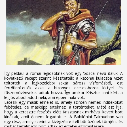
Így például a római légiósoknak volt egy ‘posca’ nevű italuk. A
következő recept szerint készítették: a katonai kulacsba vizet
töltöttek a legközelebbi (akár sáros) vízforrásból, ezt
fertőtlenítették azzal a bizonyos ecetes-boros löttyel, és
fűszernövényeket adtak hozzá. Így amikor Krisztus inni kért, a
légiós abból adott neki, ami éppen nála volt.
Létezik egy másik elmélet is, amely szintén nemes indítékokat
feltételez, de másképp értelmezi a történteket. Máté azt írja,
hogy a keresztre feszítés előtt Krisztusnak mirhával kevert bort
kínáltak, amit ő nem fogadott el. A Babilóniai Talmudban van
egy rész, amely szerint a kivégzésre ítélt bűnözőnek tömjént és
mirhát tartalmazó bort adtak az érzékei eltompítására.