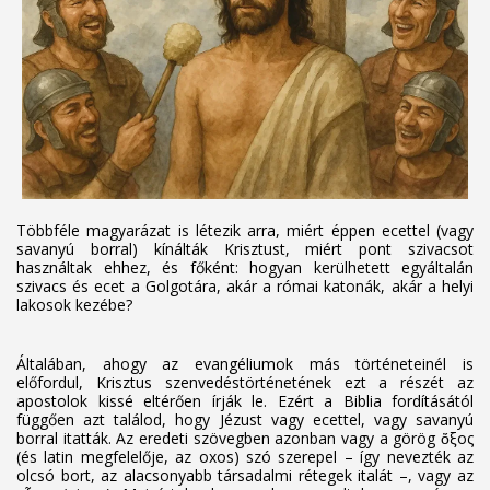
Többféle magyarázat is létezik arra, miért éppen ecettel (vagy
savanyú borral) kínálták Krisztust, miért pont szivacsot
használtak ehhez, és főként: hogyan kerülhetett egyáltalán
szivacs és ecet a Golgotára, akár a római katonák, akár a helyi
lakosok kezébe?
Általában, ahogy az evangéliumok más történeteinél is
előfordul, Krisztus szenvedéstörténetének ezt a részét az
apostolok kissé eltérően írják le. Ezért a Biblia fordításától
függően azt találod, hogy Jézust vagy ecettel, vagy savanyú
borral itatták. Az eredeti szövegben azonban vagy a görög ὄξος
(és latin megfelelője, az oxos) szó szerepel – így nevezték az
olcsó bort, az alacsonyabb társadalmi rétegek italát –, vagy az