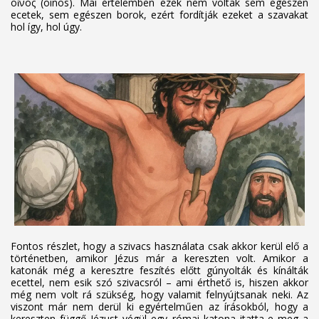
οἶνος (oinos). Mai értelemben ezek nem voltak sem egészen
ecetek, sem egészen borok, ezért fordítják ezeket a szavakat
hol így, hol úgy.
Fontos részlet, hogy a szivacs használata csak akkor kerül elő a
történetben, amikor Jézus már a kereszten volt. Amikor a
katonák még a keresztre feszítés előtt gúnyolták és kínálták
ecettel, nem esik szó szivacsról – ami érthető is, hiszen akkor
még nem volt rá szükség, hogy valamit felnyújtsanak neki. Az
viszont már nem derül ki egyértelműen az írásokból, hogy a
kereszten függő Jézust végül egy római katona itatta-e meg a