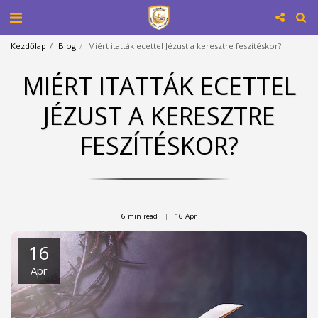
Kezdőlap
Blog
Miért itatták ecettel Jézust a keresztre feszítéskor?
MIÉRT ITATTÁK ECETTEL
JÉZUST A KERESZTRE
FESZÍTÉSKOR?
6 min read
16
Apr
16
Apr