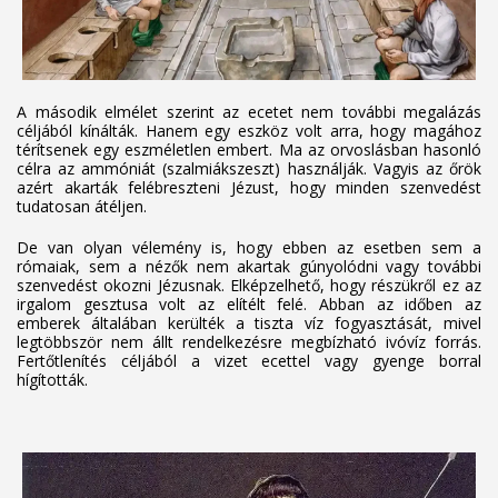
A második elmélet szerint az ecetet nem további megalázás
céljából kínálták. Hanem egy eszköz volt arra, hogy magához
térítsenek egy eszméletlen embert. Ma az orvoslásban hasonló
célra az ammóniát (szalmiákszeszt) használják. Vagyis az őrök
azért akarták felébreszteni Jézust, hogy minden szenvedést
tudatosan átéljen.
De van olyan vélemény is, hogy ebben az esetben sem a
rómaiak, sem a nézők nem akartak gúnyolódni vagy további
szenvedést okozni Jézusnak. Elképzelhető, hogy részükről ez az
irgalom gesztusa volt az elítélt felé. Abban az időben az
emberek általában kerülték a tiszta víz fogyasztását, mivel
legtöbbször nem állt rendelkezésre megbízható ivóvíz forrás.
Fertőtlenítés céljából a vizet ecettel vagy gyenge borral
hígították.