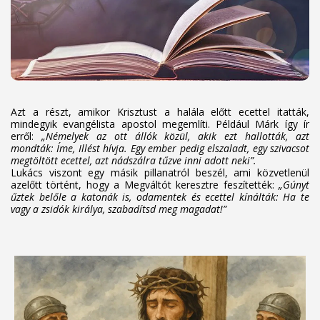
Azt a részt, amikor Krisztust a halála előtt ecettel itatták,
mindegyik evangélista apostol megemlíti. Például Márk így ír
erről:
„Némelyek az ott állók közül, akik ezt hallották, azt
mondták: Íme, Illést hívja. Egy ember pedig elszaladt, egy szivacsot
megtöltött ecettel, azt nádszálra tűzve inni adott neki”.
Lukács viszont egy másik pillanatról beszél, ami közvetlenül
azelőtt történt, hogy a Megváltót keresztre feszítették:
„Gúnyt
űztek belőle a katonák is, odamentek és ecettel kínálták: Ha te
vagy a zsidók királya, szabadítsd meg magadat!”