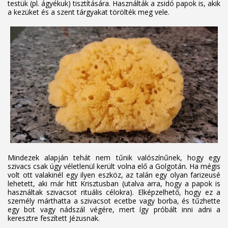
testük (pl. ágyékuk) tisztítására. Használták a zsidó papok is, akik
a kezüket és a szent tárgyakat törölték meg vele.
Mindezek alapján tehát nem tűnik valószínűnek, hogy egy
szivacs csak úgy véletlenül került volna elő a Golgotán. Ha mégis
volt ott valakinél egy ilyen eszköz, az talán egy olyan farizeusé
lehetett, aki már hitt Krisztusban (utalva arra, hogy a papok is
használtak szivacsot rituális célokra). Elképzelhető, hogy ez a
személy márthatta a szivacsot ecetbe vagy borba, és tűzhette
egy bot vagy nádszál végére, mert így próbált inni adni a
keresztre feszített Jézusnak.