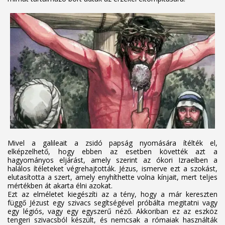
Mivel a galileait a zsidó papság nyomására ítélték el,
elképzelhető, hogy ebben az esetben követték azt a
hagyományos eljárást, amely szerint az ókori Izraelben a
halálos ítéleteket végrehajtották. Jézus, ismerve ezt a szokást,
elutasította a szert, amely enyhíthette volna kínjait, mert teljes
mértékben át akarta élni azokat.
Ezt az elméletet kiegészíti az a tény, hogy a már kereszten
függő Jézust egy szivacs segítségével próbálta megitatni vagy
egy légiós, vagy egy egyszerű néző. Akkoriban ez az eszköz
tengeri szivacsból készült, és nemcsak a rómaiak használták