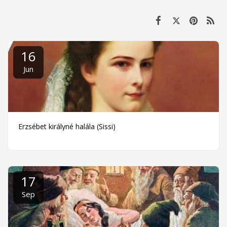
16
Jun
Erzsébet királyné halála (Sissi)
17
Sep