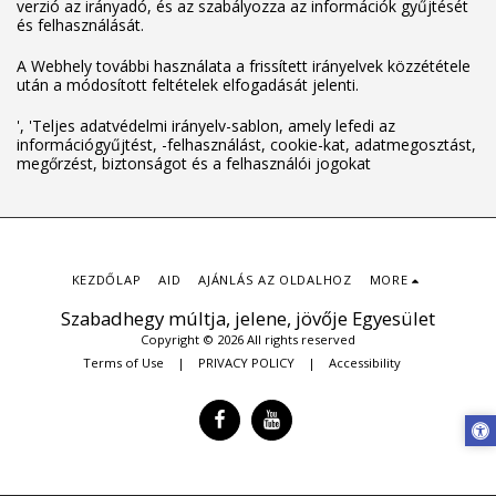
verzió az irányadó, és az szabályozza az információk gyűjtését
és felhasználását.
A Webhely további használata a frissített irányelvek közzététele
után a módosított feltételek elfogadását jelenti.
', 'Teljes adatvédelmi irányelv-sablon, amely lefedi az
információgyűjtést, -felhasználást, cookie-kat, adatmegosztást,
megőrzést, biztonságot és a felhasználói jogokat
KEZDŐLAP
AID
AJÁNLÁS AZ OLDALHOZ
MORE
Szabadhegy múltja, jelene, jövője Egyesület
Copyright © 2026 All rights reserved
Terms of Use
|
PRIVACY POLICY
|
Accessibility