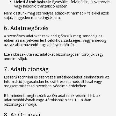
Üzleti átruházások:
Egyesülés, felvásárlás, átszervezés
vagy hasonló tranzakció esetén
Nem osztunk meg személyes adatokat harmadik felekkel azok
saját, független marketingcéljaira.
6. Adatmegőrzés
A személyes adatokat csak addig őrizzük meg, ameddig az
ebben az irányelvben leírt célokhoz szükséges, vagy ameddig
azt az alkalmazandó jogszabályok előírják.
Ezen időszak után az adatokat biztonságosan töröljük vagy
anonimizáljuk.
7. Adatbiztonság
Ésszerű technikai és szervezési intézkedéseket alkalmazunk az
Információ jogosulatlan hozzáféréssel, módosítással vagy
megsemmisítéssel szembeni védelme érdekében.
Bár mindent megteszünk az Ön adatainak védelméért, az
adattovábbításnak vagy -tárolásnak nincs 100%-ban
biztonságos módja.
8. Az Ön jogai