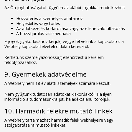
Az Ön joghatóságától függően az alábbi jogokkal rendelkezhet:
Hozzáférés a személyes adataihoz
Helyesbítés vagy törlés
Az adatkezelés korlátozása vagy az ellene való tiltakozás
A hozzájárulás visszavonása
E jogok gyakorlásához kérjük, vegye fel velünk a kapcsolatot a
Webhely kapcsolatfelvételi oldalán keresztül.
Kérhetünk személyazonosság-ellenőrzést a kérelem
feldolgozásához.
9. Gyermekek adatvédelme
A Webhely nem 18 év alatti személyek számára készült.
Nem gyűjtünk tudatosan adatokat kiskorúaktól. Ha ilyen
információ a tudomásunkra jut, haladéktalanul töröljük.
10. Harmadik felekre mutató linkek
A Webhely tartalmazhat harmadik felek webhelyeire vagy
szolgáltatásaira mutató linkeket.