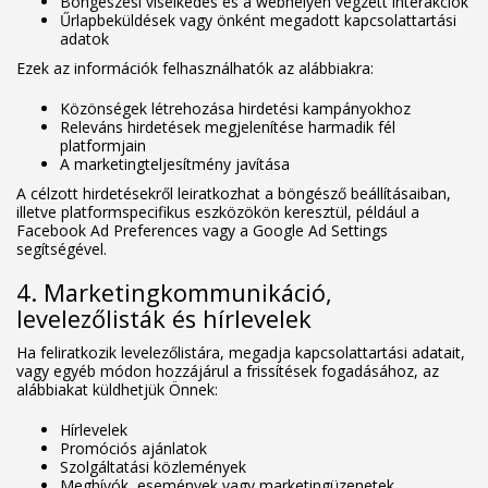
Böngészési viselkedés és a webhelyen végzett interakciók
Űrlapbeküldések vagy önként megadott kapcsolattartási
adatok
Ezek az információk felhasználhatók az alábbiakra:
Közönségek létrehozása hirdetési kampányokhoz
Releváns hirdetések megjelenítése harmadik fél
platformjain
A marketingteljesítmény javítása
A célzott hirdetésekről leiratkozhat a böngésző beállításaiban,
illetve platformspecifikus eszközökön keresztül, például a
Facebook Ad Preferences vagy a Google Ad Settings
segítségével.
4. Marketingkommunikáció,
levelezőlisták és hírlevelek
Ha feliratkozik levelezőlistára, megadja kapcsolattartási adatait,
vagy egyéb módon hozzájárul a frissítések fogadásához, az
alábbiakat küldhetjük Önnek:
Hírlevelek
Promóciós ajánlatok
Szolgáltatási közlemények
Meghívók, események vagy marketingüzenetek