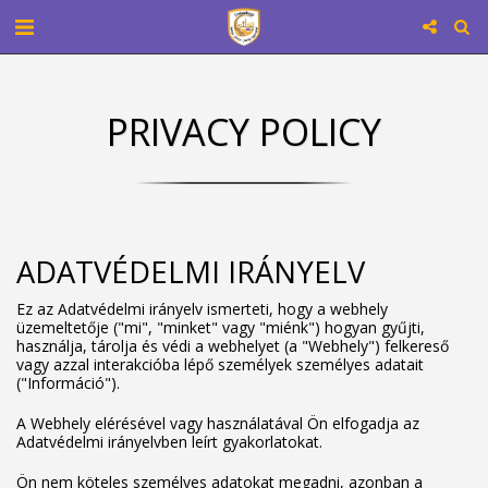
PRIVACY POLICY
ADATVÉDELMI IRÁNYELV
Ez az Adatvédelmi irányelv ismerteti, hogy a webhely
üzemeltetője ("mi", "minket" vagy "miénk") hogyan gyűjti,
használja, tárolja és védi a webhelyet (a "Webhely") felkereső
vagy azzal interakcióba lépő személyek személyes adatait
("Információ").
A Webhely elérésével vagy használatával Ön elfogadja az
Adatvédelmi irányelvben leírt gyakorlatokat.
Ön nem köteles személyes adatokat megadni, azonban a