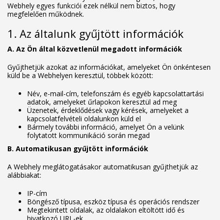
Webhely egyes funkciói ezek nélkül nem biztos, hogy
megfelelően működnek.
1. Az általunk gyűjtött információk
A. Az Ön által közvetlenül megadott információk
Gyűjthetjük azokat az információkat, amelyeket Ön önkéntesen
küld be a Webhelyen keresztül, többek között:
Név, e-mail-cím, telefonszám és egyéb kapcsolattartási
adatok, amelyeket űrlapokon keresztül ad meg
Üzenetek, érdeklődések vagy kérések, amelyeket a
kapcsolatfelvételi oldalunkon küld el
Bármely további információ, amelyet Ön a velünk
folytatott kommunikáció során megad
B. Automatikusan gyűjtött információk
A Webhely meglátogatásakor automatikusan gyűjthetjük az
alábbiakat:
IP-cím
Böngésző típusa, eszköz típusa és operációs rendszer
Megtekintett oldalak, az oldalakon eltöltött idő és
hivatkozó URL-ek