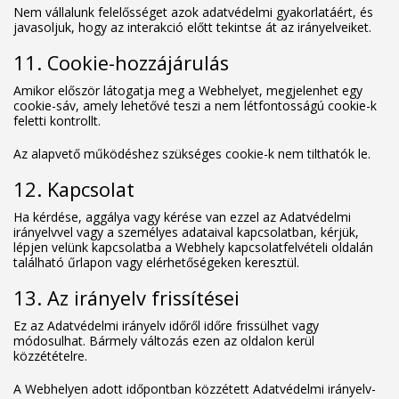
Nem vállalunk felelősséget azok adatvédelmi gyakorlatáért, és
javasoljuk, hogy az interakció előtt tekintse át az irányelveiket.
11. Cookie-hozzájárulás
Amikor először látogatja meg a Webhelyet, megjelenhet egy
cookie-sáv, amely lehetővé teszi a nem létfontosságú cookie-k
feletti kontrollt.
Az alapvető működéshez szükséges cookie-k nem tilthatók le.
12. Kapcsolat
Ha kérdése, aggálya vagy kérése van ezzel az Adatvédelmi
irányelvvel vagy a személyes adataival kapcsolatban, kérjük,
lépjen velünk kapcsolatba a Webhely kapcsolatfelvételi oldalán
található űrlapon vagy elérhetőségeken keresztül.
13. Az irányelv frissítései
Ez az Adatvédelmi irányelv időről időre frissülhet vagy
módosulhat. Bármely változás ezen az oldalon kerül
közzétételre.
A Webhelyen adott időpontban közzétett Adatvédelmi irányelv-