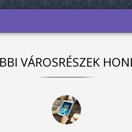
ALHOZ
A VÁROSRÉSZRŐL
A MÚLT
MŰEMLÉKE
BBI VÁROSRÉSZEK HONL