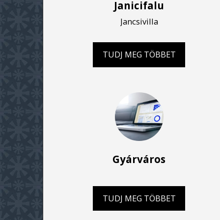
Janicifalu
Jancsivilla
TUDJ MEG TÖBBET
Gyárváros
TUDJ MEG TÖBBET