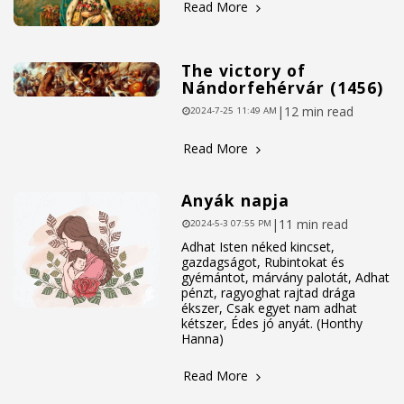
Read More
The victory of
Nándorfehérvár (1456)
|
12 min read
2024-7-25 11:49 AM
Read More
Anyák napja
|
11 min read
2024-5-3 07:55 PM
Adhat Isten néked kincset,
gazdagságot, Rubintokat és
gyémántot, márvány palotát, Adhat
pénzt, ragyoghat rajtad drága
ékszer, Csak egyet nam adhat
kétszer, Édes jó anyát. (Honthy
Hanna)
Read More