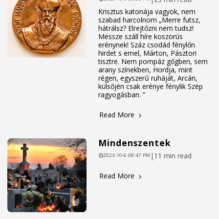
Krisztus katonája vagyok, nem
szabad harcolnom „Merre futsz,
hátrálsz? Elrejtőzni nem tudsz!
Messze száll híre koszorús
erénynek! Száz csodád fénylőn
hirdet s emel, Márton, Pásztori
tisztre. Nem pompáz gőgben, sem
arany színekben, Hordja, mint
régen, egyszerű ruháját, Arcán,
külsőjén csak erénye fénylik Szép
ragyogásban. ”
Read More
Mindenszentek
|
11 min read
2023-10-6 08:47 PM
Read More