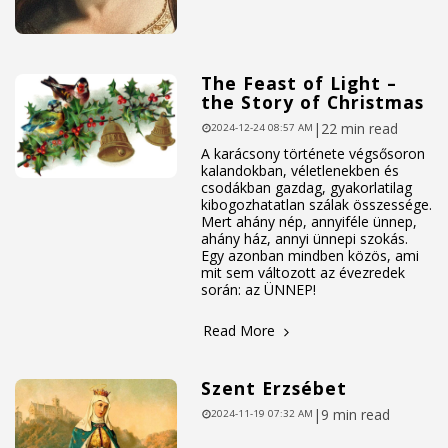
The Feast of Light –
the Story of Christmas
|
22 min read
2024-12-24 08:57 AM
A karácsony története végsősoron
kalandokban, véletlenekben és
csodákban gazdag, gyakorlatilag
kibogozhatatlan szálak összessége.
Mert ahány nép, annyiféle ünnep,
ahány ház, annyi ünnepi szokás.
Egy azonban mindben közös, ami
mit sem változott az évezredek
során: az ÜNNEP!
Read More
Szent Erzsébet
|
9 min read
2024-11-19 07:32 AM