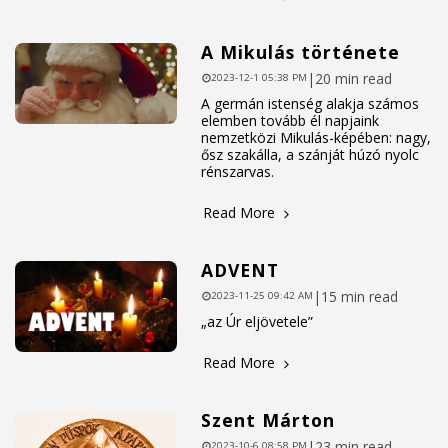
A Mikulás története
|
20 min read
2023-12-1 05:38 PM
A germán istenség alakja számos
elemben tovább él napjaink
nemzetközi Mikulás-képében: nagy,
ősz szakálla, a szánját húzó nyolc
rénszarvas.
Read More
ADVENT
|
15 min read
2023-11-25 09:42 AM
„az Úr eljövetele”
Read More
Szent Márton
|
23 min read
2023-10-6 08:58 PM